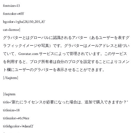
fontsize=13
fontcolor=#fff
bgcolor=’rgba(28,150,205,.8)’
cat=license]
グラバターとはグローバルに認識されるアバター（あるユーザーを表すグ
ラフィックイメージや写真）です。グラバターはメールアドレスと紐づい
ていて、Gravatar.com サービスによって管理されています。このサービス
を利用すると、ブログ所有者は自分のブログを設定することによりコメン
ト欄にユーザーのグラバターを表示させることができます。
[/faqitem]
[faqitem
title=”新たにライセンスが必要になった場合は、追加で購入できますか？”
titlesize=18
titlecolor=#1c96ce
titlebgcolor=’#daeaf2′