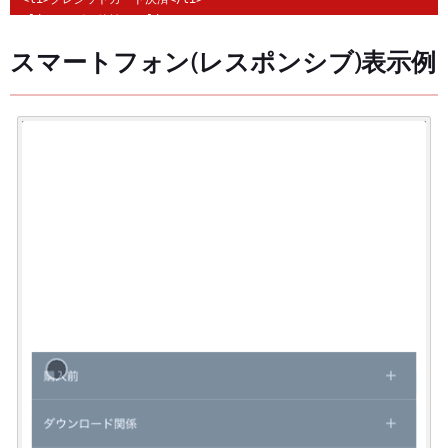
<li>コンビニ後払い</li>

<li>銀行振込</li>

スマートフォン(レスポンシブ)表示例
</ul>

[/faqitem]

[faqitem

title="購入前に操作感を確かめたいです。体験版を提供してもらうことはでき
titlesize=18

titlecolor=#1c96ce

titlebgcolor='#daeaf2'

fontsize=13

fontcolor=#fff

bgcolor='rgba(28,150,205,.8)'

cat=before-buy]

グラバターとはグローバルに認識されるアバター（あるユーザーを表すグラフィッ
[/faqitem]

[faqitem

title="購入した商品を自社のサービスとして商用利用することはできますか？"
titlesize=18

titlecolor=#1c96ce
