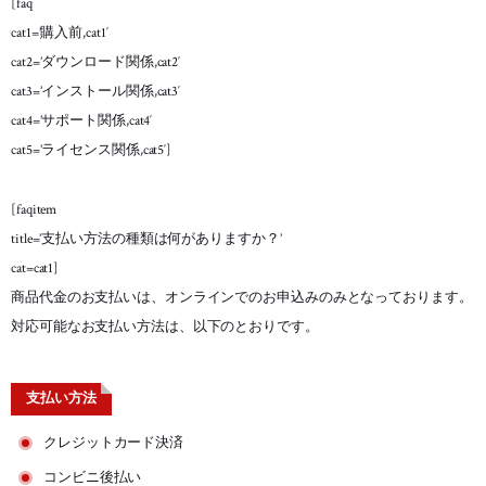
[faq
cat1=’購入前,cat1′
cat2=’ダウンロード関係,cat2′
cat3=’インストール関係,cat3′
cat4=’サポート関係,cat4′
cat5=’ライセンス関係,cat5′]
[faqitem
title=’支払い方法の種類は何がありますか？’
cat=cat1]
商品代金のお支払いは、オンラインでのお申込みのみとなっております。
対応可能なお支払い方法は、以下のとおりです。
支払い方法
クレジットカード決済
コンビニ後払い