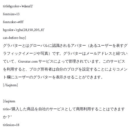
[faqitem

titlebgcolor=’#daeaf2′
title="ライセンスはどのような単位で必要になるものですか？"

fontsize=13
cat=cat5]

グラバターとはグローバルに認識されるアバター（あるユーザーを表すグラフィッ
fontcolor=#fff
[/faqitem]

bgcolor=’rgba(28,150,205,.8)’
cat=before-buy]
[faqitem

グラバターとはグローバルに認識されるアバター（あるユーザーを表すグ
title="新たにライセンスが必要になった場合は、追加で購入できますか？"

cat=cat5]

ラフィックイメージや写真）です。グラバターはメールアドレスと紐づい
グラバターとはグローバルに認識されるアバター（あるユーザーを表すグラフィッ
ていて、Gravatar.com サービスによって管理されています。このサービス
[/faqitem]

を利用すると、ブログ所有者は自分のブログを設定することによりコメン
[/faq]
ト欄にユーザーのグラバターを表示させることができます。
[/faqitem]
[faqitem
title=”購入した商品を自社のサービスとして商用利用することはできます
か？”
titlesize=18