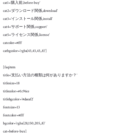
cat1=’購入前,before-buy’
[faqitem

cat2=’ダウンロード関係,download’
title="購入した商品はどこからダウンロードできますか？"

cat3=’インストール関係,install’
cat=cat2]

グラバターとはグローバルに認識されるアバター（あるユーザーを表すグラフィッ
cat4=’サポート関係,support’
[/faqitem]

cat5=’ライセンス関係,license’
catcolor=#fff
[faqitem

catbgcolor=’rgba(43,43,43,.8)’]
title="最新版をダウンロードするにはどこから行えますか？"

cat=cat2]

グラバターとはグローバルに認識されるアバター（あるユーザーを表すグラフィッ
[faqitem
[/faqitem]

title=’支払い方法の種類は何がありますか？’
[faqitem

titlesize=18
title="商品のダウンロード可能な期間はありますか？"

titlecolor=#1c96ce
cat=cat2]

titlebgcolor=’#daeaf2′
グラバターとはグローバルに認識されるアバター（あるユーザーを表すグラフィッ
[/faqitem]

fontsize=13
fontcolor=#fff
[faqitem

bgcolor=’rgba(28,150,205,.8)’
title="インストール方法がわかりません。手順をおしえてください。"

cat=before-buy]
cat=cat3]
