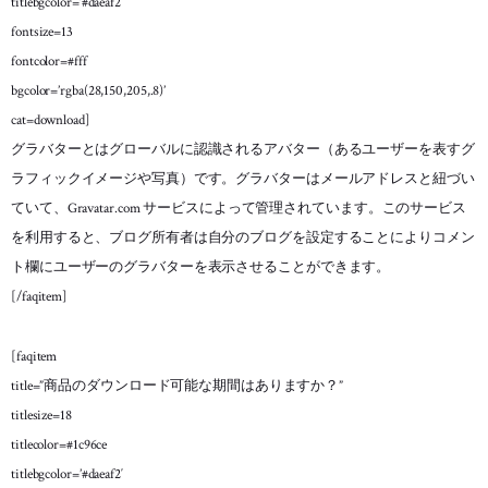
titlebgcolor=’#daeaf2′
fontsize=13
fontcolor=#fff
bgcolor=’rgba(28,150,205,.8)’
cat=download]
グラバターとはグローバルに認識されるアバター（あるユーザーを表すグ
ラフィックイメージや写真）です。グラバターはメールアドレスと紐づい
ていて、Gravatar.com サービスによって管理されています。このサービス
を利用すると、ブログ所有者は自分のブログを設定することによりコメン
ト欄にユーザーのグラバターを表示させることができます。
[/faqitem]
[faqitem
title=”商品のダウンロード可能な期間はありますか？”
titlesize=18
titlecolor=#1c96ce
titlebgcolor=’#daeaf2′