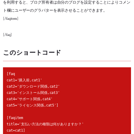
を利用すると、ブログ所有者は自分のブログを設定することによりコメン
ト欄にユーザーのグラバターを表示させることができます。
[/faqitem]
[/faq]
このショートコード
[faq

cat1='購入前,cat1'

cat2='ダウンロード関係,cat2'

cat3='インストール関係,cat3'

cat4='サポート関係,cat4'

cat5='ライセンス関係,cat5']

[faqitem

title='支払い方法の種類は何がありますか？'

cat=cat1]
