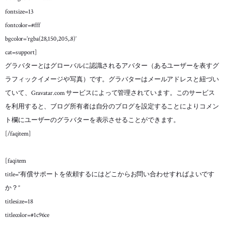
fontsize=13
fontcolor=#fff
bgcolor=’rgba(28,150,205,.8)’
cat=support]
グラバターとはグローバルに認識されるアバター（あるユーザーを表すグ
ラフィックイメージや写真）です。グラバターはメールアドレスと紐づい
ていて、Gravatar.com サービスによって管理されています。このサービス
を利用すると、ブログ所有者は自分のブログを設定することによりコメン
ト欄にユーザーのグラバターを表示させることができます。
[/faqitem]
[faqitem
title=”有償サポートを依頼するにはどこからお問い合わせすればよいです
か？”
titlesize=18
titlecolor=#1c96ce