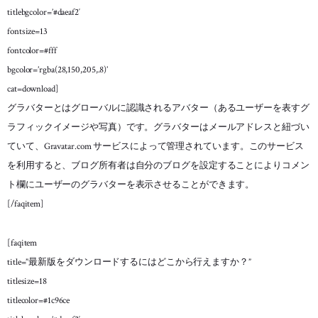
titlebgcolor=’#daeaf2′
fontsize=13
fontcolor=#fff
bgcolor=’rgba(28,150,205,.8)’
cat=download]
グラバターとはグローバルに認識されるアバター（あるユーザーを表すグ
ラフィックイメージや写真）です。グラバターはメールアドレスと紐づい
ていて、Gravatar.com サービスによって管理されています。このサービス
を利用すると、ブログ所有者は自分のブログを設定することによりコメン
ト欄にユーザーのグラバターを表示させることができます。
[/faqitem]
[faqitem
title=”最新版をダウンロードするにはどこから行えますか？”
titlesize=18
titlecolor=#1c96ce